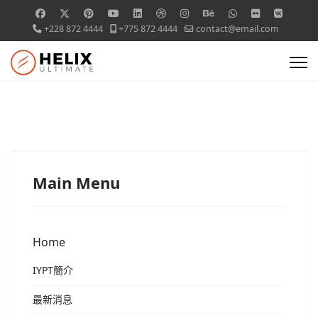
+228 872 4444
+775 872 4444
contact@email.com
Main Menu
Home
IYPT簡介
最新消息