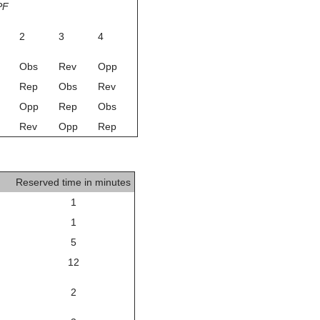
PF
2
3
4
Obs
Rev
Opp
Rep
Obs
Rev
Opp
Rep
Obs
Rev
Opp
Rep
Reserved time in minutes
1
1
5
12
2