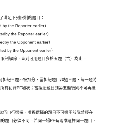
目，除了滿足下列限制的題目：
the Reporter earlier）
 the Reporter earlier）
the Opponent earlier）
y the Opponent earlier）
)之順序將限制解除，直到可用題目多於五題（含）為止。
其中可拒絕三題不被扣分，當拒絕題目超過三題，每一題將
與爾後所有初賽PF場次；當拒絕題目到第五題後則不可再繼
ter 的隊伍自行選擇。唯獨選擇的題目不可選用該隊曾經在
用的題目必須不同。若同一場PF有兩隊選擇同一題目，