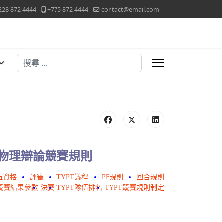
228 872 4444
+775 872 4444
contact@email.com
搜尋
生物理辯論競賽規則
伍資格
評審
TYPT議程
PF規則
回合規則
競賽結果參數
決賽
TYPT隊伍排名
TYPT競賽規則制定