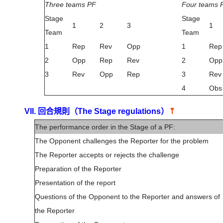
Three teams PF
Four teams 
Stage
Stage
1
2
3
1
Team
Team
1
Rep
Rev
Opp
1
Rep
2
Opp
Rep
Rev
2
Opp
3
Rev
Opp
Rep
3
Rev
4
Obs
VII. 回合規則（The Stage regulations）
⤒
The performance order in the Stage of a PF:
The Opponent challenges the Reporter for the problem
The Reporter accepts or rejects the challenge
Preparation of the Reporter
Presentation of the report
Questions of the Opponent to the Reporter and answers of
the Reporter