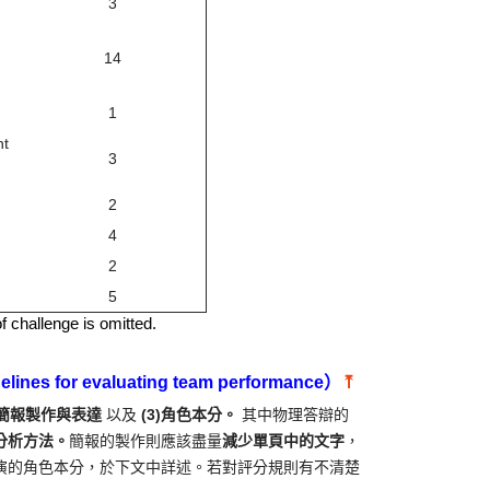
3
14
1
nt
3
2
4
2
5
f challenge is omitted.
s for evaluating team performance）
⤒
2)簡報製作與表達
以及
(3)角色本分。
其中物理答辯的
分析方法。
簡報的製作則應該盡量
減少單頁中的文字
，
演的角色本分，於下文中詳述。若對評分規則有不清楚