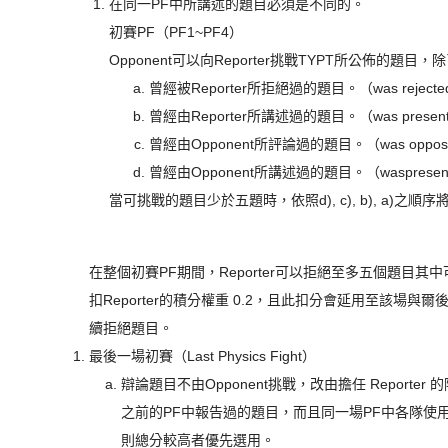
在同一PF中所講述的題目必須是不同的。
初賽PF（PF1~PF4）
Opponent可以向Reporter挑戰TYPT所公佈的題
曾經被Reporter所拒絕過的題目。（was rejected by 
曾經由Reporter所講述過的題目。（was presentedby
曾經由Opponent所評論過的題目。（was opposedby 
曾經由Opponent所講述過的題目。（waspresented b
當可挑戰的題目少於五題時，依照d), c), b), a
在整個初賽PF期間，Reporter可以拒絕至多五個題目
扣Reporter的積分權重 0.2，且此扣分會延用至該場
續拒絕題目。
最後一場初賽（Last Physics Fight）
辯論題目不由Opponent挑戰，改由擔任 Repor
之前的PF中報告過的題目，而且同一場PF中各隊使
則總分較高者優先選用。