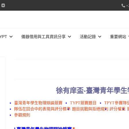
+
YPT
儀器借用與工具資訊分享
活動記錄
重要網站
徐有庠盃-臺灣青年學
臺灣青年學生物理辯論競賽
TYPT競賽題目
TPYT參賽隊
隊伍在回合中的表現與評分標準
題目挑戰與拒絕規則
評分權重
參觀規則