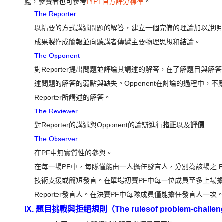
處，參賽者
也可參考
IYPT官方評分標準
。
The Reporter
以精要的方式講述問題的解答，建立一個完備的理論加以說明
成果製作成簡報並向聽講者傳遞主要物理思想和結論。
The Opponent
對Reporter提出問題並評論其講述的解答，在了解題目與解答
述問題的解答的弱點與缺失。Oppenent在討論的過程中
Reporter所講述的解答。
The Reviewer
對Reporter的講述與Opponent的論辯進行
指正
以及
評價
The Observer
在PF中無實質性的參與。
在每一場PF中，每隊僅能由一人擔任發言人，分別為該場之 Reporter
技術支援或簡短發言。在單場初賽PF中每一位成員至多上場
Reporter發言人。在決賽PF中每隊成員僅能擔任發言人一次
IX. 題目挑戰與拒絕規則（The rulesof problem-challenge