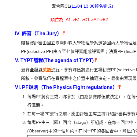
混合隊C1
(11/04 13:00報名完成)
順位為: A1->B1->C1->A2->B2
IV. 評審（The Jury）
⤒
辯輪賽評審由國立臺灣師範大學物理學系邀請國內大學物理及
PF(selective PF)由五至七位評審組成評審團；決賽PF (fi
V. TYPT議程(The agenda of TYPT)
⤒
競賽
全程以
英語
進行
。參賽隊伍將進行五場初賽PF(select
所敘。參賽隊伍在賽程表中之位置由抽籤決定。最後由表現最好的隊伍
VI. PF規則（The Physics Fight regulations）
⤒
每場PF將有三或四隊參加（由總參賽隊伍數決定），在每
行溝通。
在每一場PF進行之前，應由評審主席主持介紹評審與參賽
每場PF由三（四）回合（stage）所組成，在每一回合中，每隊擔任Rep
(Observer)中的一個角色。在同一PF的各回合中，隊