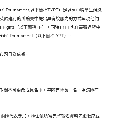
ists' Tournament,以下簡稱TYPT）是以高中職學生組織
英語進行的
辯論賽中提出具有說服力的方式呈現他們
Fights（以下簡稱PF）。同時TYPT也在競賽過程中
ists' Tournament（以下簡稱IYPT）。
公布題目為依據。
賽期間不可更改成員名單，每隊有隊長一名，為該隊在
多兩隊代表參加，隊伍依填寫完整報名資料先後順序錄