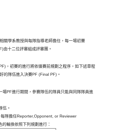
相關學系教授與每隊指導老師擔任，每一場初賽
nalPF)由十二位評審組成評審團。
ive PF)，初賽的進行將依循賽前規劃之程序，如下述章程
進入決賽PF (Final PF)。
一場PF進行期間，參賽隊伍的隊員只能與同隊隊員進
隊伍。
orter,Opponent, or Reviewer
伍角色的輪換依照下列規劃進行：