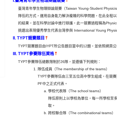
I.臺灣青年學生物理辯論競賽
⤒
臺灣青年學生物理辯論競賽（Taiwan Young-Student Physic
隊伍的方式，運用自身能力解決複雜的科學問題，在此
全程以
的結果，並在科學討論中進行辯護，此一競賽過程稱為Physics 
挑選出表現優秀學生代表台灣參與 International Young Physic
II. TYPT競賽題目
⤒
TYPT競賽題目由IYPT所公告題目當中的12題，並依照網頁
III. TYPT參賽隊伍資格
⤒
TYPT參賽隊伍總數限制於26隊，並遵循下列規則：
隊伍成員（The membership of the teams）
TYPT參賽隊伍由三至五位高中學生組成，在競
PF中之正式代表。
學校代表隊（The school teams）
隊伍原則上以學校為單位，每一所學校至
取。
跨校聯合隊（The combinational teams）