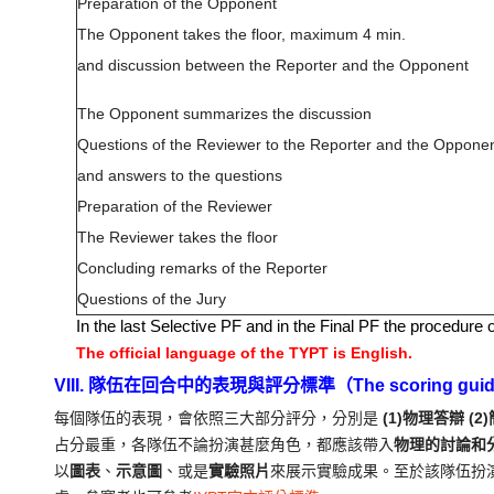
Preparation of the Opponent
The Opponent takes the floor, maximum 4 min.
and discussion between the Reporter and the Opponent
The Opponent summarizes the discussion
Questions of the Reviewer to the Reporter and the Oppone
and answers to the questions
Preparation of the Reviewer
The Reviewer takes the floor
Concluding remarks of the Reporter
Questions of the Jury
In the last Selective PF and in the Final PF the procedure o
The official language of the TYPT is English.
VIII. 隊伍在回合中的表現與評分標準（The scoring guideline
每個隊伍的表現，會依照三大部分評分，分別是
(1)物理答辯
(
占分最重，各隊伍不論扮演甚麼角色，都應該帶入
物理的討論和
以
圖表
、
示意圖
、或是
實驗照片
來展示實驗成果。至於該隊伍扮