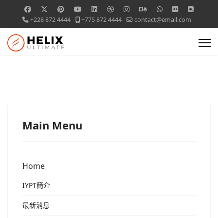
+228 872 4444
+775 872 4444
contact@email.com
Main Menu
Home
IYPT簡介
最新消息