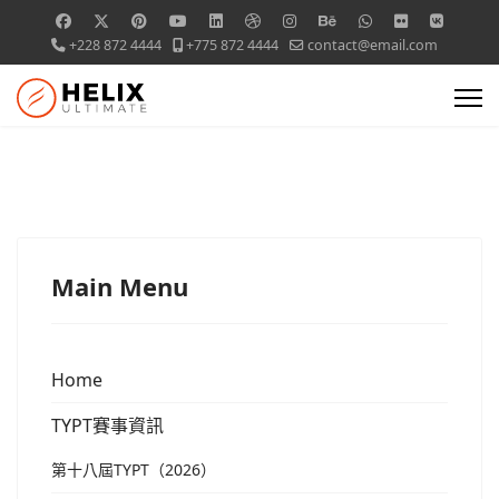
+228 872 4444
+775 872 4444
contact@email.com
Main Menu
Home
TYPT賽事資訊
第十八屆TYPT（2026）