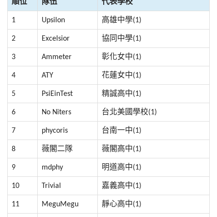
順位
隊伍
代表學校
1
Upsilon
高雄中學(1)
2
Excelsior
協同中學(1)
3
Ammeter
彰化女中(1)
4
ATY
花蓮女中(1)
5
PsiEinTest
精誠高中(1)
6
No Niters
台北美國學校(1)
7
phycoris
台南一中(1)
8
薇閣二隊
薇閣高中(1)
9
mdphy
明道高中(1)
10
Trivial
嘉義高中(1)
11
MeguMegu
靜心高中(1)