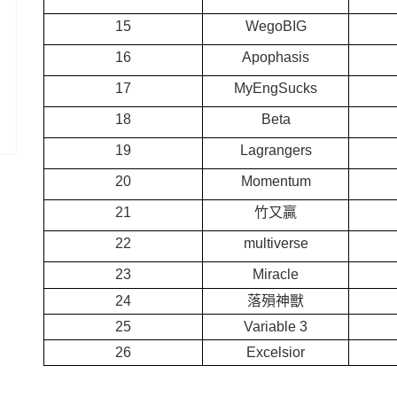
15
WegoBIG
16
Apophasis
17
MyEngSucks
18
Beta
19
Lagrangers
20
Momentum
21
竹又贏
22
multiverse
23
Miracle
24
落殞神獸
25
Variable 3
26
Excelsior