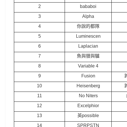
2
bababoi
3
Alpha
4
你說的都隊
5
Luminescen
6
Laplacian
7
魚與貍與驢
8
Variable 4
9
Fusion
10
Heisenberg
11
No Niters
12
Excelphior
13
英possible
14
SPRPSTN