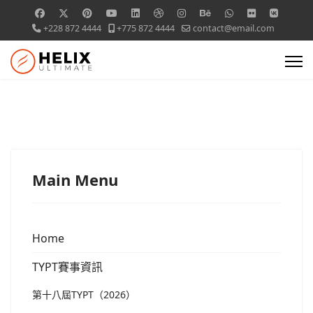
+228 872 4444
+775 872 4444
contact@email.com
Main Menu
Home
TYPT賽事資訊
第十八屆TYPT（2026）